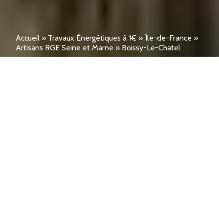
Accueil
»
Travaux Énergétiques à 1€
»
Île-de-France
»
Artisans RGE Seine et Marne
»
Boissy-Le-Chatel
Avis clients réels : Que
valent les offres PAC,
Ballon, Isolation et SSC à 1€
à Boissy-Le-Chatel ?
Installation directe pompe à chaleur et ballon
solaire pour 1€ à Boissy-Le-Chatel. Dossier
géré intégralement par un professionnel du
SEINE-ET-MARNE, certifié RGE. Plus de 300
foyers du 77169 équipés par nos artisans