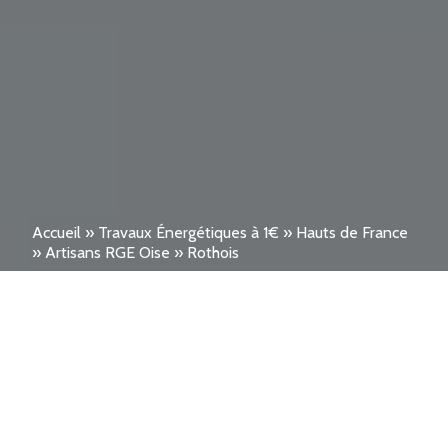
Accueil
»
Travaux Énergétiques à 1€
»
Hauts de France
»
Artisans RGE Oise
»
Rothois
Avis clients réels : Que
valent les offres PAC,
Ballon, Isolation et SSC à 1€
à Rothois ?